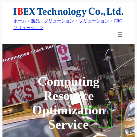
内
容
ホーム
>
製品・ソリューション
>
ソリューション
>
CRO
を
ソリューション
ス
キ
ッ
プ
Computing
Resource
Optimization
Service